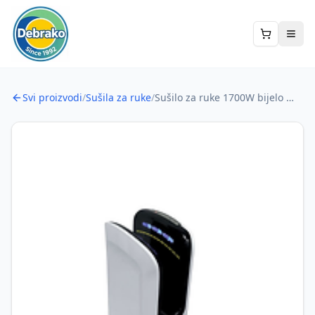
Preskoči na sadržaj
Svi proizvodi
/
Sušila za ruke
/
Sušilo za ruke 1700W bijelo sa infracrvenim senzorom