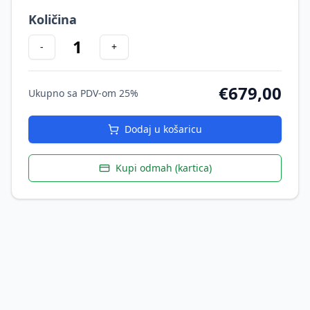
Količina
1
-
+
€
679,00
Ukupno sa PDV-om 25%
Dodaj u košaricu
Kupi odmah (kartica)